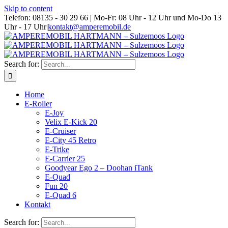
Skip to content
Telefon: 08135 - 30 29 66 | Mo-Fr: 08 Uhr - 12 Uhr und Mo-Do 13
Uhr - 17 Uhr
|
kontakt@amperemobil.de
Search for:
Home
E-Roller
E-Joy
Velix E-Kick 20
E-Cruiser
E-City 45 Retro
E-Trike
E-Carrier 25
Goodyear Ego 2 – Doohan iTank
E-Quad
Fun 20
E-Quad 6
Kontakt
Search for: