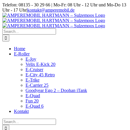
Skip
Telefon: 08135 - 30 29 66 | Mo-Fr: 08 Uhr - 12 Uhr und Mo-Do 13
to
Uhr - 17 Uhr
|
kontakt@amperemobil.de
content
Search
for:
Home
E-Roller
E-Joy
Velix E-Kick 20
E-Cruiser
E-City 45 Retro
E-Trike
E-Carrier 25
Goodyear Ego 2 – Doohan iTank
E-Quad
Fun 20
E-Quad 6
Kontakt
Search
for: