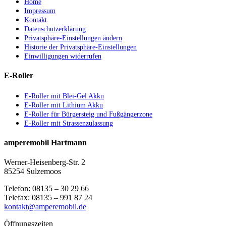
Home
Impressum
Kontakt
Datenschutzerklärung
Privatsphäre-Einstellungen ändern
Historie der Privatsphäre-Einstellungen
Einwilligungen widerrufen
E-Roller
E-Roller mit Blei-Gel Akku
E-Roller mit Lithium Akku
E-Roller für Bürgersteig und Fußgängerzone
E-Roller mit Strassenzulassung
amperemobil Hartmann
Werner-Heisenberg-Str. 2
85254 Sulzemoos
Telefon: 08135 – 30 29 66
Telefax: 08135 – 991 87 24
kontakt@amperemobil.de
Öffnungszeiten