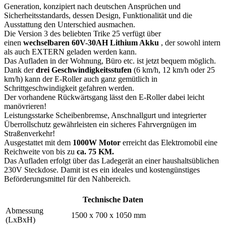
Generation, konzipiert nach deutschen Ansprüchen und
Sicherheitsstandards, dessen Design, Funktionalität und die
Ausstattung den Unterschied ausmachen.
Die Version 3 des beliebten Trike 25 verfügt über
einen
wechselbaren 60V-30AH Lithium Akku
, der sowohl intern
als auch EXTERN geladen werden kann.
Das Aufladen in der Wohnung, Büro etc. ist jetzt bequem möglich.
Dank der
drei Geschwindigkeitsstufen
(6 km/h, 12 km/h oder 25
km/h) kann der E-Roller auch ganz gemütlich in
Schrittgeschwindigkeit gefahren werden.
Der vorhandene Rückwärtsgang lässt den E-Roller dabei leicht
manövrieren!
Leistungsstarke Scheibenbremse, Anschnallgurt und integrierter
Überrollschutz gewährleisten ein sicheres Fahrvergnügen im
Straßenverkehr!
Ausgestattet mit dem
1000W Motor
erreicht das Elektromobil eine
Reichweite von bis zu
ca. 75 KM.
Das Aufladen erfolgt über das Ladegerät an einer haushaltsüblichen
230V Steckdose. Damit ist es ein ideales und kostengünstiges
Beförderungsmittel für den Nahbereich.
Technische Daten
Abmessung
1500 x 700 x 1050 mm
(LxBxH)