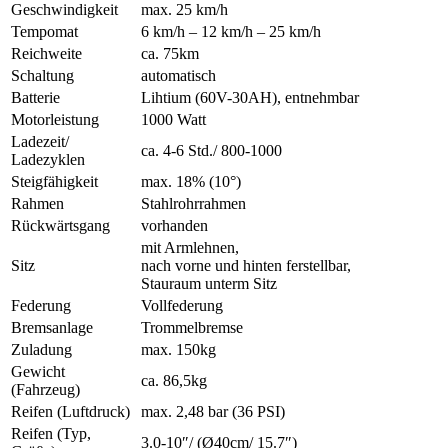
Geschwindigkeit
max. 25 km/h
Tempomat
6 km/h – 12 km/h – 25 km/h
Reichweite
ca. 75km
Schaltung
automatisch
Batterie
Lihtium (60V-30AH), entnehmbar
Motorleistung
1000 Watt
Ladezeit/
ca. 4-6 Std./ 800-1000
Ladezyklen
Steigfähigkeit
max. 18% (10°)
Rahmen
Stahlrohrrahmen
Rückwärtsgang
vorhanden
mit Armlehnen,
Sitz
nach vorne und hinten ferstellbar,
Stauraum unterm Sitz
Federung
Vollfederung
Bremsanlage
Trommelbremse
Zuladung
max. 150kg
Gewicht
ca. 86,5kg
(Fahrzeug)
Reifen (Luftdruck)
max. 2,48 bar (36 PSI)
Reifen (Typ,
3.0-10″/ (Ø40cm/ 15.7″)