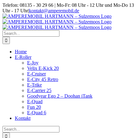
Skip
Telefon: 08135 - 30 29 66 | Mo-Fr: 08 Uhr - 12 Uhr und Mo-Do 13
to
Uhr - 17 Uhr
|
kontakt@amperemobil.de
content
Search
for:
Home
E-Roller
E-Joy
Velix E-Kick 20
E-Cruiser
E-City 45 Retro
E-Trike
E-Carrier 25
Goodyear Ego 2 – Doohan iTank
E-Quad
Fun 20
E-Quad 6
Kontakt
Search
for: