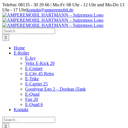
Skip
Telefon: 08135 - 30 29 66 | Mo-Fr: 08 Uhr - 12 Uhr und Mo-Do 13
to
Uhr - 17 Uhr
|
kontakt@amperemobil.de
content
Search
for:
Home
E-Roller
E-Joy
Velix E-Kick 20
E-Cruiser
E-City 45 Retro
E-Trike
E-Carrier 25
Goodyear Ego 2 – Doohan iTank
E-Quad
Fun 20
E-Quad 6
Kontakt
Search
for: