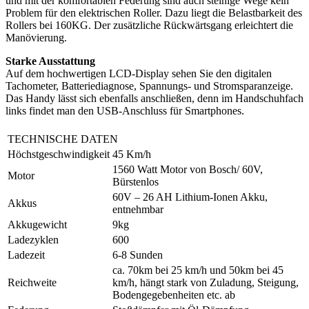
und mit der komfortablen Federung sind auch steinige Wege kein
Problem für den elektrischen Roller. Dazu liegt die Belastbarkeit des
Rollers bei 160KG. Der zusätzliche Rückwärtsgang erleichtert die
Manövierung.
Starke Ausstattung
Auf dem hochwertigen LCD-Display sehen Sie den digitalen
Tachometer, Batteriediagnose, Spannungs- und Stromsparanzeige.
Das Handy lässt sich ebenfalls anschließen, denn im Handschuhfach
links findet man den USB-Anschluss für Smartphones.
TECHNISCHE DATEN
Höchstgeschwindigkeit
45 Km/h
1560 Watt Motor von Bosch/ 60V,
Motor
Bürstenlos
60V – 26 AH Lithium-Ionen Akku,
Akkus
entnehmbar
Akkugewicht
9kg
Ladezyklen
600
Ladezeit
6-8 Sunden
ca. 70km bei 25 km/h und 50km bei 45
Reichweite
km/h, hängt stark von Zuladung, Steigung,
Bodengegebenheiten etc. ab