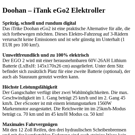
Doohan – iTank eGo2 Elektroller
Spritzig, schnell und rundum digital
Das iTrike Doohan eGo2 ist eine praktische Alternative für alle, die
sich fortbewegen möchten. Dieses Elektro-Fahrzeug auf 3-Rädern
verursacht keine Emissionen und ist sehr günstig im Unterhalt (1
EUR pro 100 km!).
Umweltfreundlich und zu 100% elektrisch
Der EGO 2 wird mit einer herausnehmbaren 60V-26AH Lithium
Batterie (LxBxH: 145x170x26 cm) ausgeliefert. Unter dem Sitz
befindet sich zusätzlich Platz für eine zweite Batterie (optional), der
auch als Stauraum genutzt werden kann.
Höchste Leistungsfähigkeit
Der Gangschalter verfügt über zwei Wahlmöglichkeiten. Die max.
Geschwindigkeit im 1. Gang beträgt 25 km/h und im 2. Gang 45
km/h. Der eScooter ist mit einem leistungsstarken 1560W
Markenmotor ausgestattet. Die Reichweite im im 25km/h-Modus
beträgt ca. 70 km und im 45 km/H Modus ca. 50 km!
Maximales Fahrvergnügen
Mit den 12 Zoll Reifen, den drei hydraulischen Scheibenbremsen