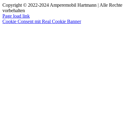
Copyright © 2022-2024 Amperemobil Hartmann | Alle Rechte
vorbehalten
Facebook
Twitter
Instagram
Pinterest
Page load link
Cookie Consent mit Real Cookie Banner
Go
to
Top