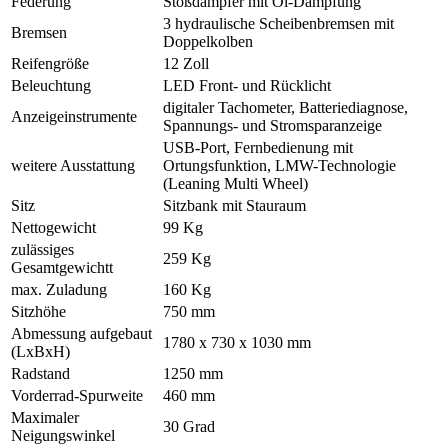
Federung
Stoßdämpfer mit Öl-Dämpfung
3 hydraulische Scheibenbremsen mit
Bremsen
Doppelkolben
Reifengröße
12 Zoll
Beleuchtung
LED Front- und Rücklicht
digitaler Tachometer, Batteriediagnose,
Anzeigeinstrumente
Spannungs- und Stromsparanzeige
USB-Port, Fernbedienung mit
weitere Ausstattung
Ortungsfunktion, LMW-Technologie
(Leaning Multi Wheel)
Sitz
Sitzbank mit Stauraum
Nettogewicht
99 Kg
zulässiges
259 Kg
Gesamtgewichtt
max. Zuladung
160 Kg
Sitzhöhe
750 mm
Abmessung aufgebaut
1780 x 730 x 1030 mm
(LxBxH)
Radstand
1250 mm
Vorderrad-Spurweite
460 mm
Maximaler
30 Grad
Neigungswinkel