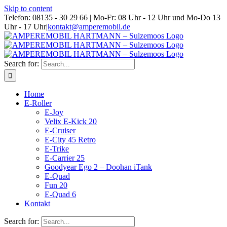
Skip to content
Telefon: 08135 - 30 29 66 | Mo-Fr: 08 Uhr - 12 Uhr und Mo-Do 13
Uhr - 17 Uhr
|
kontakt@amperemobil.de
Search for:
Home
E-Roller
E-Joy
Velix E-Kick 20
E-Cruiser
E-City 45 Retro
E-Trike
E-Carrier 25
Goodyear Ego 2 – Doohan iTank
E-Quad
Fun 20
E-Quad 6
Kontakt
Search for: